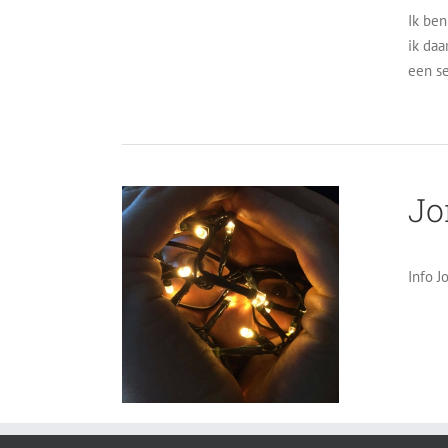
Ik ben
ik daa
een s
Jo
Info J