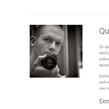
Qu
De opr
merk j
andere
kernen
Eenmaa
toch w
zeer r
Een