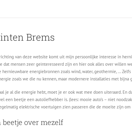
inten Brems
ichting van deze website komt uit mijn persoonlijke interesse in herni
e dat mensen zeer geïnteresseerd zijn en hier ook alles over willen w
 hernieuwbare energiebronnen zoals wind, water, geothermie, … Zelfs
ergie zoals we die nu kennen, maar modernere installaties met bijna 
l je al die energie hebt, moet je er ook wat mee doen uiteraard. En da
el een beetje een autoliefhebber is. (lees: mooie auto’s – niet noodzak
egelmatig elektrische voertuigen zien passeren die de moeite zijn om e
 beetje over mezelf