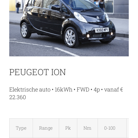
PEUGEOT ION
Elektrische auto • 16kWh • FWD • 4p • vanaf €
22.360
Type
Range
Pk
Nm
0-100
M