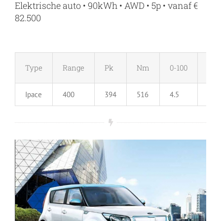
Elektrische auto • 90kWh • AWD • 5p • vanaf €
82.500
Type
Range
Pk
Nm
0-100
Ma
Ipace
400
394
516
4.5
210