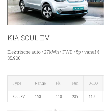
KIA SOUL EV
Elektrische auto • 27kWh • FWD • 5p • vanaf €
35.900
Type
Range
Pk
Nm
0-100
M
Soul EV
150
110
285
11.2
1