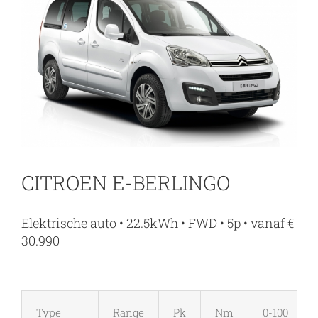
CITROEN E-BERLINGO
Elektrische auto • 22.5kWh • FWD • 5p • vanaf €
30.990
Type
Range
Pk
Nm
0-100