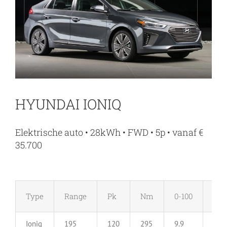
HYUNDAI IONIQ
Elektrische auto • 28kWh • FWD • 5p • vanaf €
35.700
Type
Range
Pk
Nm
0-100
Ma
Ioniq
195
120
295
9.9
165