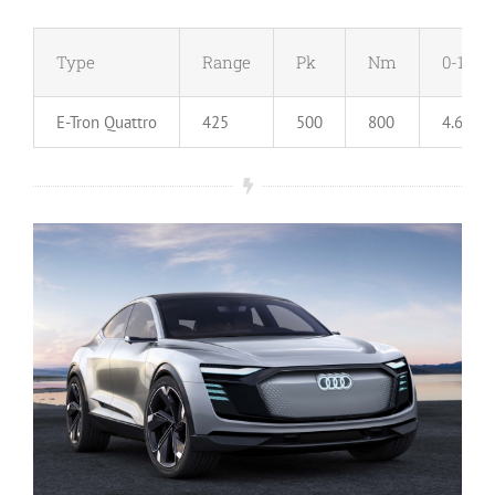
Type
Range
Pk
Nm
0-100
E-Tron Quattro
425
500
800
4.6 sec