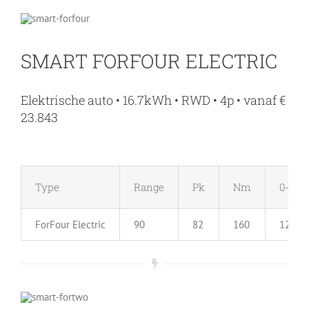
SMART FORFOUR ELECTRIC
Elektrische auto • 16.7kWh • RWD • 4p • vanaf €
23.843
Type
Range
Pk
Nm
0-100
ForFour Electric
90
82
160
12.7 s