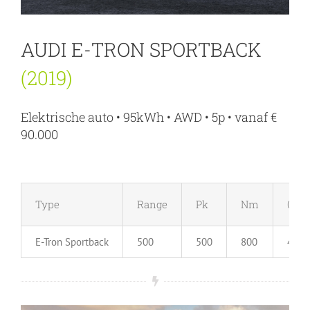
AUDI E-TRON SPORTBACK
(2019)
Elektrische auto • 95kWh • AWD • 5p • vanaf €
90.000
Type
Range
Pk
Nm
0-10
E-Tron Sportback
500
500
800
4.5 s