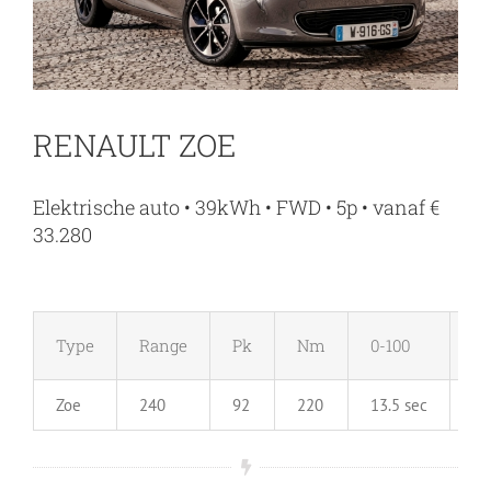
RENAULT ZOE
Elektrische auto • 39kWh • FWD • 5p • vanaf €
33.280
Type
Range
Pk
Nm
0-100
M
Zoe
240
92
220
13.5 sec
13