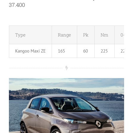
37.400
Type
Range
Pk
Nm
0-100
Kangoo Maxi ZE
165
60
225
22.4 s