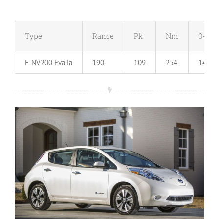
Type
Range
Pk
Nm
0-100
E-NV200 Evalia
190
109
254
14 sec