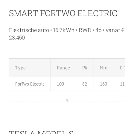
SMART FORTWO ELECTRIC
Elektrische auto • 16.7kWh • RWD • 4p • vanaf €
23.450
Type
Range
Pk
Nm
0-100
ForTwo Electric
100
82
160
11.5 se
TESLA MODEL S