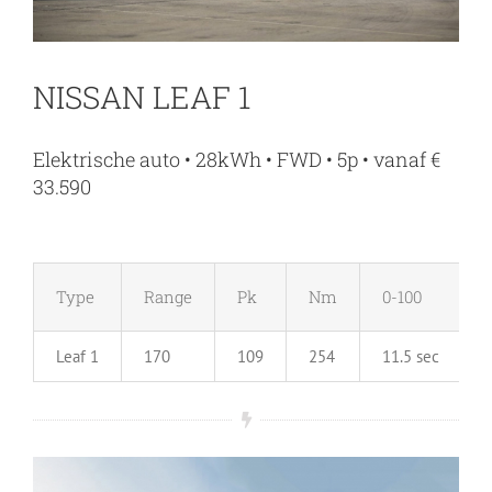
NISSAN LEAF 1
Elektrische auto • 28kWh • FWD • 5p • vanaf €
33.590
Type
Range
Pk
Nm
0-100
Leaf 1
170
109
254
11.5 sec