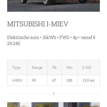
MITSUBISHI I-MIEV
Elektrische auto • 16kWh • FWD • 4p • vanaf €
29.240
Type
Range
Pk
Nm
0-100
i-MiEV
90
67
180
15.9 sec
1