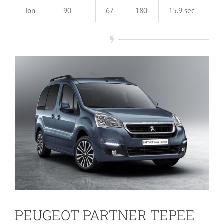
Ion
90
67
180
15.9 sec
13
PEUGEOT PARTNER TEPEE