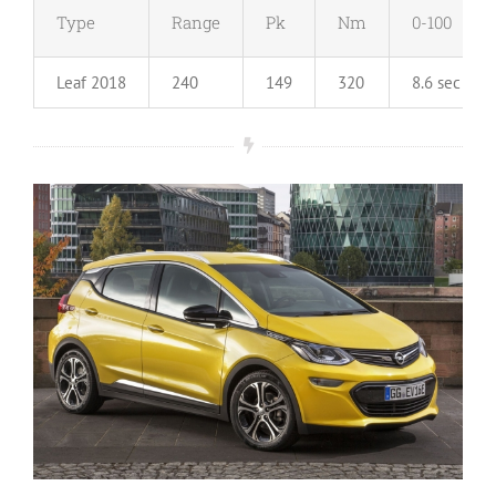
Type
Range
Pk
Nm
0-100
Leaf 2018
240
149
320
8.6 sec