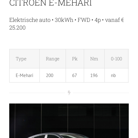
CITROEN E-MEHARI
Elektrische auto • 30kWh • FWD • 4p • vanaf €
25.200
Type
Range
Pk
Nm
0-100
M
E-Mehari
200
67
196
nb
1