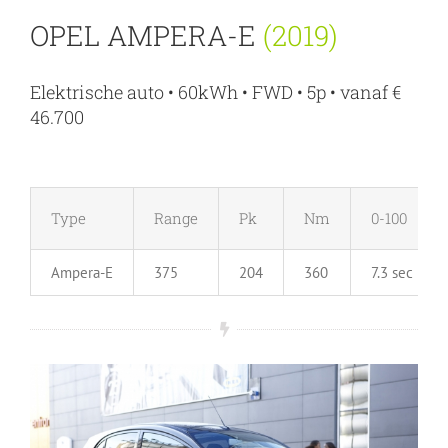
OPEL AMPERA-E
(2019)
Elektrische auto • 60kWh • FWD • 5p • vanaf €
46.700
Type
Range
Pk
Nm
0-100
Ampera-E
375
204
360
7.3 sec