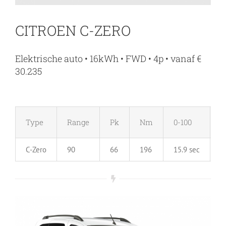
CITROEN C-ZERO
Elektrische auto • 16kWh • FWD • 4p • vanaf €
30.235
Type
Range
Pk
Nm
0-100
M
C-Zero
90
66
196
15.9 sec
1