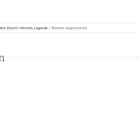
voor
to's
,
Electric Vehicles
,
Lagonda
|
Reacties uitgeschakeld
Aston
Martin
Lagonda:
Van
en
draak
naar
schoonheid