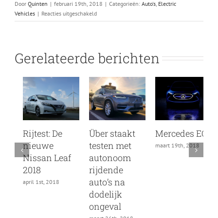
Door
Quinten
|
februari 19th, 2018
|
Categorieën:
Auto's
,
Electric
voor
Vehicles
|
Reacties uitgeschakeld
De
rijdende
stofzuiger
van
Gerelateerde berichten
James
Dyson
Rijtest: De
Über staakt
Mercedes EQ
nieuwe
testen met
I
maart 19th, 2018
Nissan Leaf
autonoom
m
2018
rijdende
auto’s na
april 1st, 2018
dodelijk
ongeval