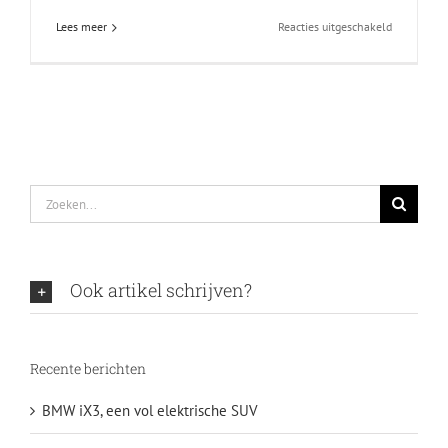
voor
Lees meer
Reacties uitgeschakeld
Piece
of
Cake
Zoeken
naar:
Ook artikel schrijven?
Recente berichten
BMW iX3, een vol elektrische SUV