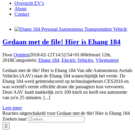
Overzicht EV’s
About
Contact
Gedaan met de file! Hier is Ehang 184
Door
Quinten
|
2018-02-12T14:52:54+01:00
februari 12th,
2018
|
Categorieën:
Ehang 184
,
Electric Vehicles
,
Vliegtuigen
|
Gedaan met de file! Hier is Ehang 184 Van alle Autonomous Aerials
Vehicles (AAV) staat de Ehang 184 waarschijnlijk het verste. De
Ehang 184 werd geïntroduceerd op technologiebeurs CES2016 en
was wereld's eerste officiële drone die passagiers kon vervoeren.
Deze AAV haalt makkelijk zo'n 100 km/h en heeft een autonomie
van zo'n 25 minuten. [...]
Lees meer
Reacties uitgeschakeld
voor Gedaan met de file! Hier is Ehang 184
Zoeken naar: