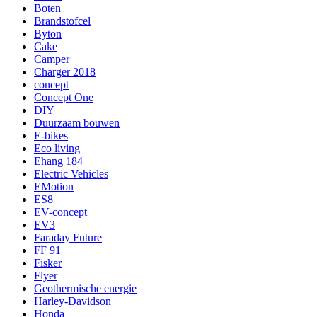
Boten
Brandstofcel
Byton
Cake
Camper
Charger 2018
concept
Concept One
DIY
Duurzaam bouwen
E-bikes
Eco living
Ehang 184
Electric Vehicles
EMotion
ES8
EV-concept
EV3
Faraday Future
FF 91
Fisker
Flyer
Geothermische energie
Harley-Davidson
Honda