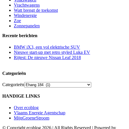
Vrachtwagens
Watt brengt de toekomst
Windenergie
Zoe
Zonnepanelen
Recente berichten
BMW iX3, een vol elektrische SUV
Nieuwe start-up met retro styled Luka EV
Rijtest: De nieuwe Nissan Leaf 2018
Categorieën
Categorieën
HANDIGE LINKS
Over ecoblog
Vlaams Energie Agentschap
MijnGroeneStroom
© Copyright ecoblog
2026 | All Rights Reserved | Powered by