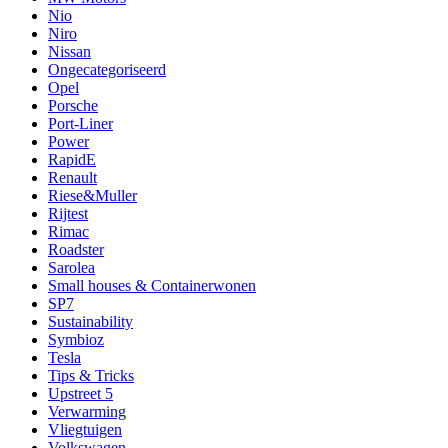
Nio
Niro
Nissan
Ongecategoriseerd
Opel
Porsche
Port-Liner
Power
RapidE
Renault
Riese&Muller
Rijtest
Rimac
Roadster
Sarolea
Small houses & Containerwonen
SP7
Sustainability
Symbioz
Tesla
Tips & Tricks
Upstreet 5
Verwarming
Vliegtuigen
Volkswagen