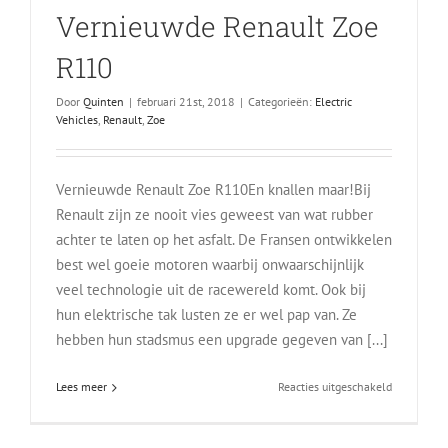
Vernieuwde Renault Zoe
R110
Door
Quinten
|
februari 21st, 2018
|
Categorieën:
Electric
Vehicles
,
Renault
,
Zoe
Vernieuwde Renault Zoe R110En knallen maar!Bij
Renault zijn ze nooit vies geweest van wat rubber
achter te laten op het asfalt. De Fransen ontwikkelen
best wel goeie motoren waarbij onwaarschijnlijk
veel technologie uit de racewereld komt. Ook bij
hun elektrische tak lusten ze er wel pap van. Ze
hebben hun stadsmus een upgrade gegeven van [...]
voor
Lees meer
Reacties uitgeschakeld
Vernieuwd
Renault
Zoe