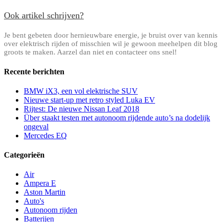
Ook artikel schrijven?
Je bent gebeten door hernieuwbare energie, je bruist over van kennis
over elektrisch rijden of misschien wil je gewoon meehelpen dit blog
groots te maken. Aarzel dan niet en contacteer ons snel!
Recente berichten
BMW iX3, een vol elektrische SUV
Nieuwe start-up met retro styled Luka EV
Rijtest: De nieuwe Nissan Leaf 2018
Über staakt testen met autonoom rijdende auto’s na dodelijk
ongeval
Mercedes EQ
Categorieën
Air
Ampera E
Aston Martin
Auto's
Autonoom rijden
Batterijen