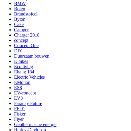
BMW
Boten
Brandstofcel
Byton
Cake
Camper
Charger 2018
concept
Concept One
DIY
Duurzaam bouwen
E-bikes
Eco living
Ehang 184
Electric Vehicles
EMotion
ES8
EV-concept
EV3
Faraday Future
FF 91
Fisker
Flyer
Geothermische energie
Harley-Davidson