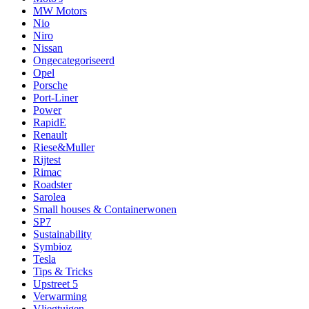
MW Motors
Nio
Niro
Nissan
Ongecategoriseerd
Opel
Porsche
Port-Liner
Power
RapidE
Renault
Riese&Muller
Rijtest
Rimac
Roadster
Sarolea
Small houses & Containerwonen
SP7
Sustainability
Symbioz
Tesla
Tips & Tricks
Upstreet 5
Verwarming
Vliegtuigen