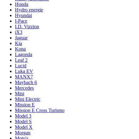
Honda
Hydro energie
Hyundai
I-Pace
I.D. Vizzion
iX3
Jaguar
Kia
Kona
Lagonda
Leaf 2
Lucid
Luka EV
MANX7
Maybach 6
Mercedes
Mini
Mini Electric
Mission E
Mission E Cross Turismo
Model 3
Model S
Model X
Morgan
Moto's