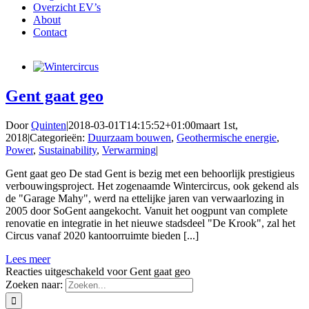
Overzicht EV’s
About
Contact
Gent gaat geo
Door
Quinten
|
2018-03-01T14:15:52+01:00
maart 1st,
2018
|
Categorieën:
Duurzaam bouwen
,
Geothermische energie
,
Power
,
Sustainability
,
Verwarming
|
Gent gaat geo De stad Gent is bezig met een behoorlijk prestigieus
verbouwingsproject. Het zogenaamde Wintercircus, ook gekend als
de "Garage Mahy", werd na ettelijke jaren van verwaarlozing in
2005 door SoGent aangekocht. Vanuit het oogpunt van complete
renovatie en integratie in het nieuwe stadsdeel "De Krook", zal het
Circus vanaf 2020 kantoorruimte bieden [...]
Lees meer
Reacties uitgeschakeld
voor Gent gaat geo
Zoeken naar: