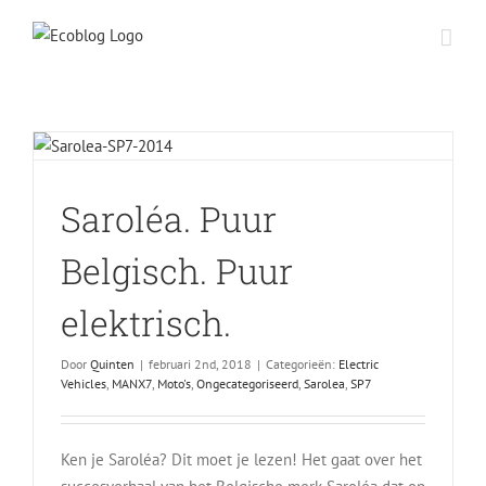
Skip
to
content
Saroléa. Puur
Belgisch. Puur
elektrisch.
Door
Quinten
|
februari 2nd, 2018
|
Categorieën:
Electric
Vehicles
,
MANX7
,
Moto's
,
Ongecategoriseerd
,
Sarolea
,
SP7
Ken je Saroléa? Dit moet je lezen! Het gaat over het