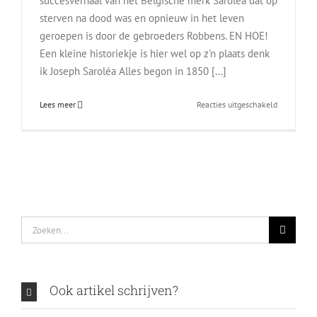
succesverhaal van het Belgische merk Saroléa dat op
sterven na dood was en opnieuw in het leven
geroepen is door de gebroeders Robbens. EN HOE!
Een kleine historiekje is hier wel op z'n plaats denk
ik Joseph Saroléa Alles begon in 1850 [...]
voor
Lees meer
Reacties uitgeschakeld
Saroléa.
Puur
Belgisch.
Puur
elektrisch.
Zoeken
naar:
Ook artikel schrijven?