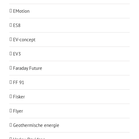
EMotion
ES8
EV-concept
EV3
Faraday Future
FF 91
Fisker
Flyer
Geothermische energie