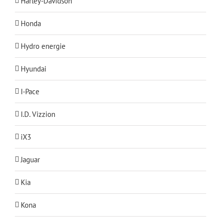
Harley-Davidson
Honda
Hydro energie
Hyundai
I-Pace
I.D. Vizzion
iX3
Jaguar
Kia
Kona