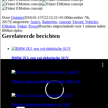
Door
Quinten
|
2018-01-15T22:12:21+01:00
december 7th,
2017
|
Categorieën:
Auto's
,
Batterijen
,
concept
,
Electric Vehicles
,
EMotion
,
Fisker
,
Power
|
Reacties uitgeschakeld
voor 1 minuut laden:
800km rijden
Gerelateerde berichten
BMW iX3, een vol elektrische SUV
april 26th, 2018
Nieuwe start-up met retro styled Luka EV
april 16th, 2018
Rijtest: De nieuwe Nissan Leaf 2018