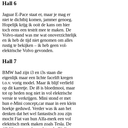
Hall 6
Jaguar E-Pace staat er, maar je mag er
niet te dichtbij komen, jammer genoeg.
Hopelijk krijg ik ooit de kans om hier
toch eens een testrit mee te maken. De
Volvo-stand was me wat onoverzichtelijk
en ik heb de tijd niet genomen om alles
rustig te bekijken – ik heb geen vol-
elektrische Volvo gevonden.
Hall 7
BMW had zijn i3 en i3s staan die
eigenlijk maar een lichte facelift kregen
t.o.v. vorig model. Maar ik blijf verliefd
op dit karretje. De i8 is bloedmooi, maar
tot op heden nog niet in vol elektrische
versie te verkrijgen. Mini stond er met
hun e-Mini concept,car maar in een klein
hoekje geduwd. Verder was ik aan het
denken dat het wel fantastisch zou zijn
mocht Fiat van hun Alfa-merk een vol
elektrisch merk maken zoals Tesla. De