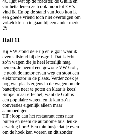
4C lijkt wat op de roadster, de Giulia en
Giulietta lenen zich ook mooi tot EV’s
vind ik. En op de stand van Jeep kon ik
een goede vriend toch niet overtuigen om
vol-elektrisch te gaan bij een ander merk
😉
Hall 11
Bij VW stond de e-up en e-golf waar ik
even stilstond bij de e-golf. Dat is écht
zo’n wagen die je heel letterlijk mag
nemen. Je neemt een gewone VW Golf,
je gooit de motor ervan weg en stopt een
elektromotor in de plaats. Verder zoek je
nog wat plaats ergens in de wagen om de
batterijen neer te poten en klaar is kees!
Simpel maar effectief, want de Golf is
een populaire wagen en ik kan zo’n
conversies eigenlijk alleen maar
aanmoedigen
TIP: loop aan het restaurant eens naar
buiten en neem de autonome bus: leuke
ervaring hoor! Een minibusje dat je even
om de hoek kan voeren en dit zonder