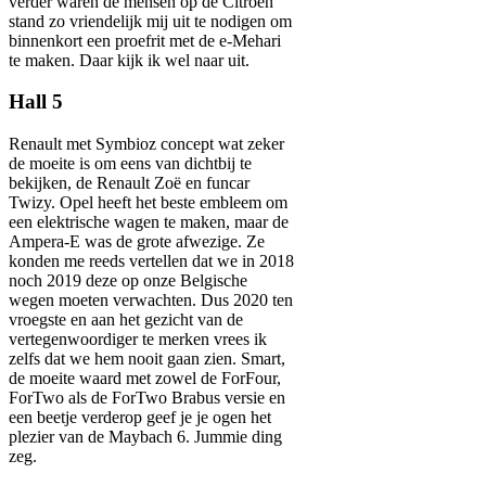
verder waren de mensen op de Citroën
stand zo vriendelijk mij uit te nodigen om
binnenkort een proefrit met de e-Mehari
te maken. Daar kijk ik wel naar uit.
Hall 5
Renault met Symbioz concept wat zeker
de moeite is om eens van dichtbij te
bekijken, de Renault Zoë en funcar
Twizy. Opel heeft het beste embleem om
een elektrische wagen te maken, maar de
Ampera-E was de grote afwezige. Ze
konden me reeds vertellen dat we in 2018
noch 2019 deze op onze Belgische
wegen moeten verwachten. Dus 2020 ten
vroegste en aan het gezicht van de
vertegenwoordiger te merken vrees ik
zelfs dat we hem nooit gaan zien. Smart,
de moeite waard met zowel de ForFour,
ForTwo als de ForTwo Brabus versie en
een beetje verderop geef je je ogen het
plezier van de Maybach 6. Jummie ding
zeg.